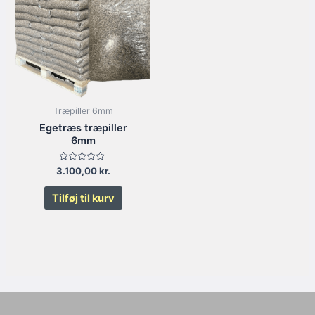
Træpiller 6mm
Egetræs træpiller
6mm
Vurderet
3.100,00
kr.
0
ud
af
Tilføj til kurv
5