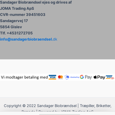
Sandager Biobrændsel ejes og drives af
JOMA Trading ApS
CVR-nummer 39451603
Sandagervej 17
5854 Gislev
Tlf. +4531272705
info@sandagerbiobraendsel.
dk
Copyright © 2022 Sandager Biobrændsel | Træpiller, Briketter,
Brænde | Powered by JOMA Trading ApS