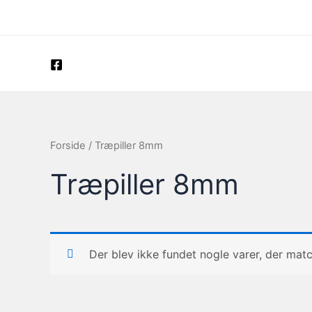
Gå
til
indholdet
Forside
/ Træpiller 8mm
Træpiller 8mm
Der blev ikke fundet nogle varer, der matc