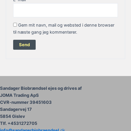
Gem mit navn, mail og websted i denne browser
til næste gang jeg kommenterer.
Sandager Biobrændsel ejes og drives af
JOMA Trading ApS
CVR-nummer 39451603
Sandagervej 17
5854 Gislev
Tlf. +4531272705
info@sandagerbiobraendsel.
dk