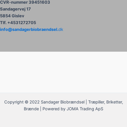
CVR-nummer 39451603
Sandagervej 17
5854 Gislev
Tlf. +4531272705
info@sandagerbiobraendsel.
dk
Copyright © 2022 Sandager Biobrændsel | Træpiller, Briketter,
Brænde | Powered by JOMA Trading ApS